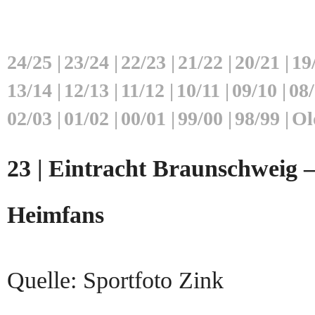
24/25
|
23/24
|
22/23
|
21/22
|
20/21
|
19
13/14
|
12/13
|
11/12
|
10/11
|
09/10
|
08
02/03
|
01/02
|
00/01
|
99/00
|
98/99
|
Ol
23 | Eintracht Braunschweig –
Heimfans
Quelle: Sportfoto Zink