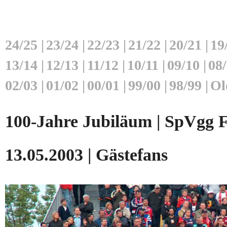
24/25
|
23/24
|
22/23
|
21/22
|
20/21
|
19
13/14
|
12/13
|
11/12
|
10/11
|
09/10
|
08
02/03
|
01/02
|
00/01
|
99/00
|
98/99
|
Ol
100-Jahre Jubiläum | SpVgg F
13.05.2003 | Gästefans