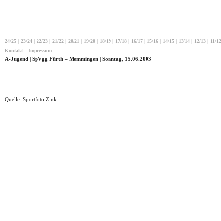
24/25
|
23/24
|
22/23
|
21/22
|
20/21
|
19/20
|
18/19
|
17/18
|
16/17
|
15/16
|
14/15
|
13/14
|
12/13
|
11/12
Kontakt – Impressum
A-Jugend | SpVgg Fürth – Memmingen | Sonntag, 15.06.2003
Quelle: Sportfoto Zink