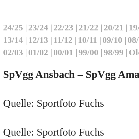
24/25
|
23/24
|
22/23
|
21/22
|
20/21
|
19
13/14
|
12/13
|
11/12
|
10/11
|
09/10
|
08
02/03
|
01/02
|
00/01
|
99/00
|
98/99
|
Ol
SpVgg Ansbach – SpVgg Amate
Quelle: Sportfoto Fuchs
Quelle: Sportfoto Fuchs