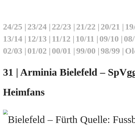
24/25
|
23/24
|
22/23
|
21/22
|
20/21
|
19
13/14
|
12/13
|
11/12
|
10/11
|
09/10
|
08
02/03
|
01/02
|
00/01
|
99/00
|
98/99
|
Ol
31 | Arminia Bielefeld – SpVgg
Heimfans
Quelle: Fussb