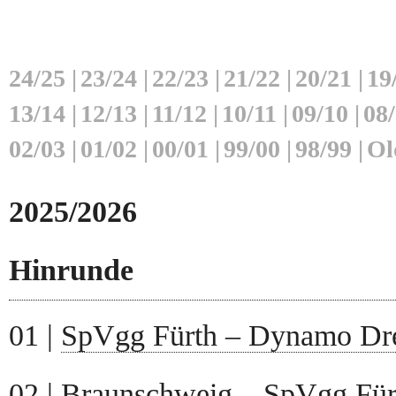
24/25
|
23/24
|
22/23
|
21/22
|
20/21
|
19
13/14
|
12/13
|
11/12
|
10/11
|
09/10
|
08
02/03
|
01/02
|
00/01
|
99/00
|
98/99
|
Ol
2025/2026
Hinrunde
01 |
SpVgg Fürth – Dynamo Dr
02 |
Braunschweig – SpVgg Für