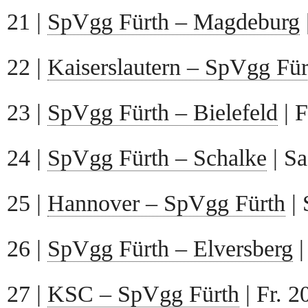
21 |
SpVgg Fürth – Magdeburg
22 |
Kaiserslautern – SpVgg Für
23 |
SpVgg Fürth – Bielefeld
| F
24 |
SpVgg Fürth – Schalke
| Sa
25 |
Hannover – SpVgg Fürth
| 
26 |
SpVgg Fürth – Elversberg
|
27 |
KSC – SpVgg Fürth
| Fr. 2