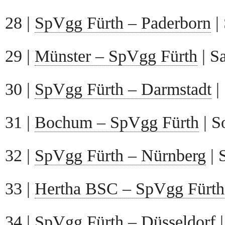
28 |
SpVgg Fürth – Paderborn
|
29 |
Münster – SpVgg Fürth
| S
30 |
SpVgg Fürth – Darmstadt
|
31 |
Bochum – SpVgg Fürth
| S
32 |
SpVgg Fürth – Nürnberg
| 
33 |
Hertha BSC – SpVgg Fürth
34 |
SpVgg Fürth – Düsseldorf
|