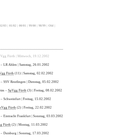
02/03
|
01/02
|
00/01
|
99/00
|
98/99
|
Old
|
pVgg Fürth | Mittwoch, 19.12.2002
 – LR Ahlen | Samstag, 26.01.2002
Vgg Fürth
(11) | Samstag, 02.02.2002
 – SSV Reutlingen | Dienstag, 05.02.2002
eim –
SpVgg Fürth
(3) | Freitag, 08.02.2002
 – Schweinfurt | Freitag, 15.02.2002
pVgg Fürth
(2) | Freitag, 22.02.2002
 – Eintracht Frankfurt | Sonntag, 03.03.2002
g Fürth
(2) | Montag, 11.03.2002
 – Duisburg | Sonntag, 17.03.2002