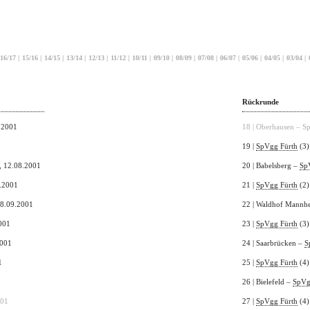
16/17
|
15/16
|
14/15
|
13/14
|
12/13
|
11/12
|
10/11
|
09/10
|
08/09
|
07/08
|
06/07
|
05/06
|
04/05
|
03/04
|
Rückrunde
7.2001
18 | Oberhausen – S
19 |
SpVgg Fürth
(3)
, 12.08.2001
20 | Babelsberg –
Sp
8.2001
21 |
SpVgg Fürth
(2)
08.09.2001
22 | Waldhof Mannh
2001
23 |
SpVgg Fürth
(3)
2001
24 | Saarbrücken –
S
1
25 |
SpVgg Fürth
(4)
26 | Bielefeld –
SpVg
001
27 |
SpVgg Fürth
(4)