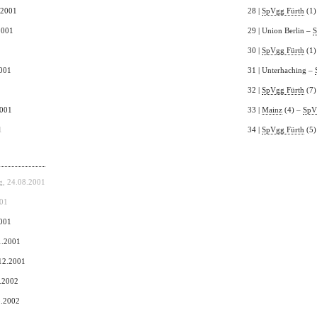
.2001
28 |
SpVgg Fürth
(1)
2001
29 | Union Berlin –
S
30 |
SpVgg Fürth
(1)
2001
31 | Unterhaching –
32 |
SpVgg Fürth
(7)
2001
33 |
Mainz
(4) –
SpV
1
34 |
SpVgg Fürth
(5)
ag, 24.08.2001
001
2001
11.2001
.12.2001
1.2002
3.2002