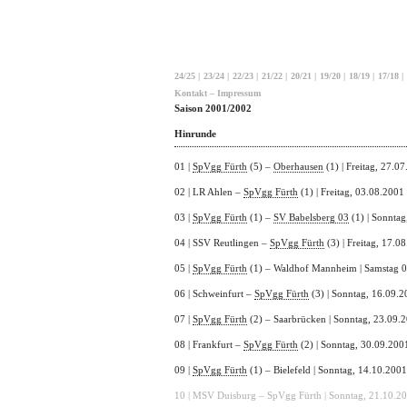
24/25
|
23/24
|
22/23
|
21/22
|
20/21
|
19/20
|
18/19
|
17/18
|
Kontakt – Impressum
Saison 2001/2002
Hinrunde
01 |
SpVgg Fürth
(5) –
Oberhausen
(1) | Freitag, 27.0
02 | LR Ahlen –
SpVgg Fürth
(1) | Freitag, 03.08.2001
03 |
SpVgg Fürth
(1) –
SV Babelsberg 03
(1) | Sonntag
04 | SSV Reutlingen –
SpVgg Fürth
(3) | Freitag, 17.0
05 |
SpVgg Fürth
(1) – Waldhof Mannheim | Samstag 
06 | Schweinfurt –
SpVgg Fürth
(3) | Sonntag, 16.09.
07 |
SpVgg Fürth
(2) – Saarbrücken | Sonntag, 23.09.
08 | Frankfurt –
SpVgg Fürth
(2) | Sonntag, 30.09.200
09 |
SpVgg Fürth
(1) – Bielefeld | Sonntag, 14.10.2001
10 | MSV Duisburg – SpVgg Fürth | Sonntag, 21.10.2