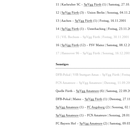
11 | Karlsruher SC –
SpVgg Fürth
(1) | Samstag, 27.10
12 |
SpVgg Fürth
(3) – Union Berlin | Sonntag, 04.11.
13 | Aachen –
SpVgg Fürth
(1) | Freitag, 16.11.2001
14 |
SpVgg Fürth
(1) – Unterhaching | Freitag, 23.11.
15 | VfL Bochum – SpVgg Fürth | Freitag, 30.11.2001
16 |
SpVgg Fürth
(12) – FSV Mainz | Samstag, 08.12.
17 | Hannover 96 – SpVgg Fürth | Sonntag, 16.12.200
Sonstiges
DFB-Pokal | VfB Stuttgart Amas – SpVgg Fürth | Freit
FCN Amateure – SpVgg Amateure | Dienstag, 11.09.2
Quelle Fürth –
SpVgg Amateure
(6) | Samstag, 22.09.
DFB-Pokal | Mainz –
SpVgg Fürth
(1) | Dienstag, 27.
SpVgg Amateure
(1) –
FC Augsburg
(2) | Sonntag, 02
SpVgg Amateure
(1) – FCN Amateure | Sonntag, 28.0
FC Bayern Hof –
SpVgg Amateure
(2) | Samstag, 09.0