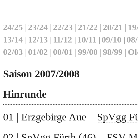
24/25
|
23/24
|
22/23
|
21/22
|
20/21
|
19
13/14
|
12/13
|
11/12
|
10/11
|
09/10
|
08
02/03
|
01/02
|
00/01
|
99/00
|
98/99
|
Ol
Saison 2007/2008
Hinrunde
01 | Erzgebirge Aue –
SpVgg Fü
02 |
SpVgg Fürth
(46) –
FSV M