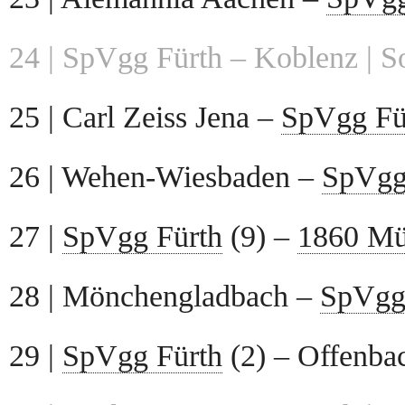
24 | SpVgg Fürth – Koblenz | S
25 | Carl Zeiss Jena –
SpVgg Fü
26 | Wehen-Wiesbaden –
SpVgg
27 |
SpVgg Fürth
(9) –
1860 M
28 | Mönchengladbach –
SpVgg
29 |
SpVgg Fürth
(2) – Offenba