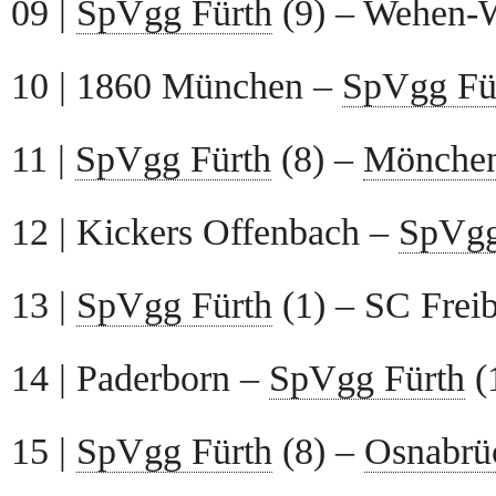
09 |
SpVgg Fürth
(9) – Wehen-W
10 | 1860 München –
SpVgg Fü
11 |
SpVgg Fürth
(8) –
Mönchen
12 | Kickers Offenbach –
SpVgg
13 |
SpVgg Fürth
(1) – SC Freib
14 | Paderborn –
SpVgg Fürth
(1
15 |
SpVgg Fürth
(8) –
Osnabrü