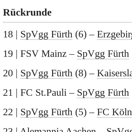
Rückrunde
18 |
SpVgg Fürth
(6) –
Erzgebi
19 | FSV Mainz –
SpVgg Fürth
20 |
SpVgg Fürth
(8) –
Kaisersl
21 | FC St.Pauli –
SpVgg Fürth
22 |
SpVgg Fürth
(5) –
FC Köln
23 | Alemannia Aachen –
SpVgg