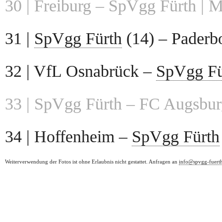
30 | Freiburg – SpVgg Fürth | 
31 |
SpVgg Fürth
(14) – Paderbo
32 | VfL Osnabrück –
SpVgg Fü
33 | SpVgg Fürth – FC Augsbur
34 | Hoffenheim –
SpVgg Fürth
Weiterverwendung der Fotos ist ohne Erlaubnis nicht gestattet. Anfragen an
info@spvgg-fuert