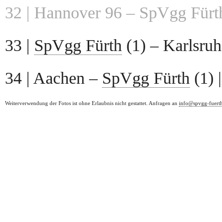
32 | Hannover 96 – SpVgg Fürth
33 |
SpVgg Fürth
(1) – Karlsruh
34 | Aachen –
SpVgg Fürth
(1) 
Weiterverwendung der Fotos ist ohne Erlaubnis nicht gestattet. Anfragen an
info@spvgg-fuert