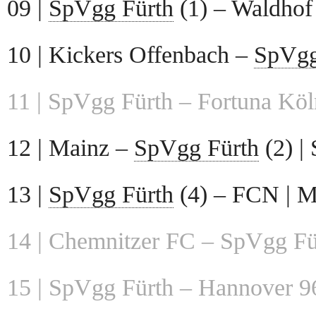
09 |
SpVgg Fürth
(1) – Waldhof
10 | Kickers Offenbach –
SpVgg
11 | SpVgg Fürth – Fortuna Köl
12 | Mainz –
SpVgg Fürth
(2) |
13 |
SpVgg Fürth
(4) – FCN | M
14 | Chemnitzer FC – SpVgg Für
15 | SpVgg Fürth – Hannover 96