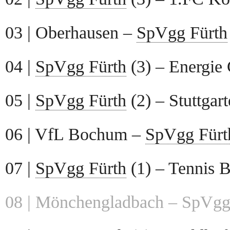
03 | Oberhausen –
SpVgg Fürth
04 |
SpVgg Fürth
(3) – Energie 
05 |
SpVgg Fürth
(2) – Stuttgar
06 | VfL Bochum –
SpVgg Fürt
07 |
SpVgg Fürth
(1) – Tennis B
08 | Mönchengladbach – SpVgg F