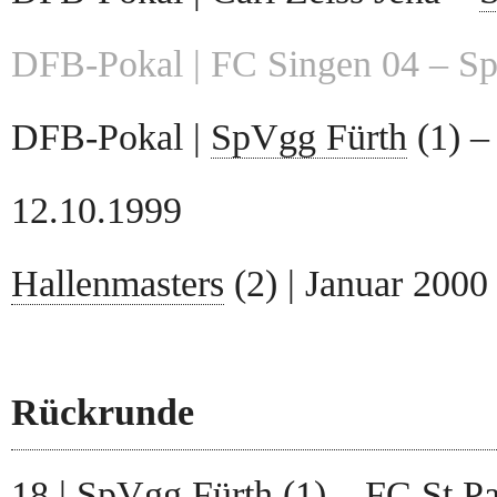
DFB-Pokal | FC Singen 04 – Sp
DFB-Pokal |
SpVgg Fürth
(1) –
12.10.1999
Hallenmasters
(2) | Januar 2000
Rückrunde
18 |
SpVgg Fürth
(1) – FC St.Pa