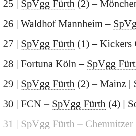
25 |
SpVgg Fürth
(2) – Mönchen
26 | Waldhof Mannheim –
SpVg
27 |
SpVgg Fürth
(1) – Kickers 
28 | Fortuna Köln –
SpVgg Fürt
29 |
SpVgg Fürth
(2) – Mainz |
30 | FCN –
SpVgg Fürth
(4) | S
31 | SpVgg Fürth – Chemnitzer 