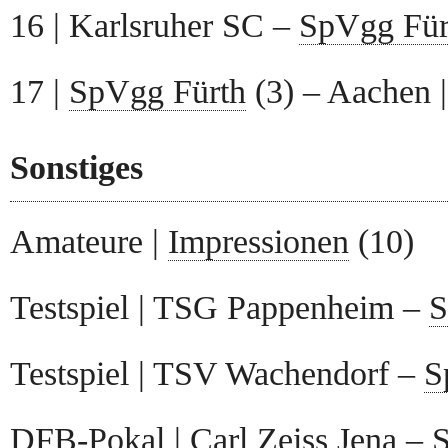
16 | Karlsruher SC –
SpVgg Für
17 |
SpVgg Fürth
(3) – Aachen 
Sonstiges
Amateure |
Impressionen
(10)
Testspiel | TSG Pappenheim –
S
Testspiel | TSV Wachendorf –
S
DFB-Pokal | Carl Zeiss Jena –