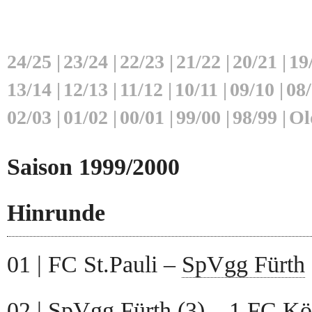
24/25
|
23/24
|
22/23
|
21/22
|
20/21
|
19
13/14
|
12/13
|
11/12
|
10/11
|
09/10
|
08
02/03
|
01/02
|
00/01
|
99/00
|
98/99
|
Ol
Saison 1999/2000
Hinrunde
01 | FC St.Pauli –
SpVgg Fürth
02 |
SpVgg Fürth
(3) – 1.FC Köl