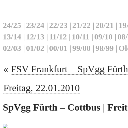
24/25
|
23/24
|
22/23
|
21/22
|
20/21
|
19
13/14
|
12/13
|
11/12
|
10/11
|
09/10
|
08
02/03
|
01/02
|
00/01
|
99/00
|
98/99
|
Ol
«
FSV Frankfurt – SpVgg Fürth
Freitag, 22.01.2010
SpVgg Fürth – Cottbus | Freit