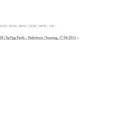
02/03
|
01/02
|
00/01
|
99/00
|
98/99
|
Old
|
30 | SpVgg Fürth – Paderborn | Sonntag, 17.04.2011
»