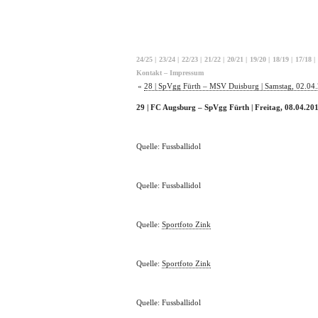
24/25
|
23/24
|
22/23
|
21/22
|
20/21
|
19/20
|
18/19
|
17/18
|
Kontakt – Impressum
«
28 | SpVgg Fürth – MSV Duisburg | Samstag, 02.04
29 | FC Augsburg – SpVgg Fürth | Freitag, 08.04.20
Quelle: Fussballidol
Quelle: Fussballidol
Quelle:
Sportfoto Zink
Quelle:
Sportfoto Zink
Quelle: Fussballidol