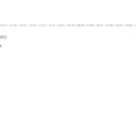
16/17
|
15/16
|
14/15
|
13/14
|
12/13
|
11/12
|
10/11
|
09/10
|
08/09
|
07/08
|
06/07
|
05/06
|
04/05
|
03/04
|
.2011
11