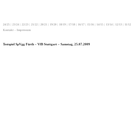
24/25
|
23/24
|
22/23
|
21/22
|
20/21
|
19/20
|
18/19
|
17/18
|
16/17
|
15/16
|
14/15
|
13/14
|
12/13
|
11/12
Kontakt – Impressum
Testspiel SpVgg Fürth – VfB Stuttgart – Samstag, 25.07.2009