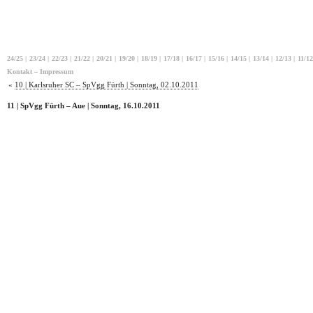
24/25
|
23/24
|
22/23
|
21/22
|
20/21
|
19/20
|
18/19
|
17/18
|
16/17
|
15/16
|
14/15
|
13/14
|
12/13
|
11/12
Kontakt – Impressum
«
10 | Karlsruher SC – SpVgg Fürth | Sonntag, 02.10.2011
11 | SpVgg Fürth – Aue | Sonntag, 16.10.2011