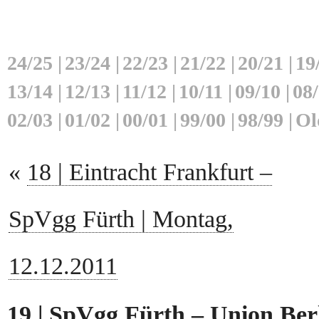
24/25
|
23/24
|
22/23
|
21/22
|
20/21
|
19
13/14
|
12/13
|
11/12
|
10/11
|
09/10
|
08
02/03
|
01/02
|
00/01
|
99/00
|
98/99
|
Ol
«
18 | Eintracht Frankfurt –
SpVgg Fürth | Montag,
12.12.2011
19 | SpVgg Fürth – Union Berli