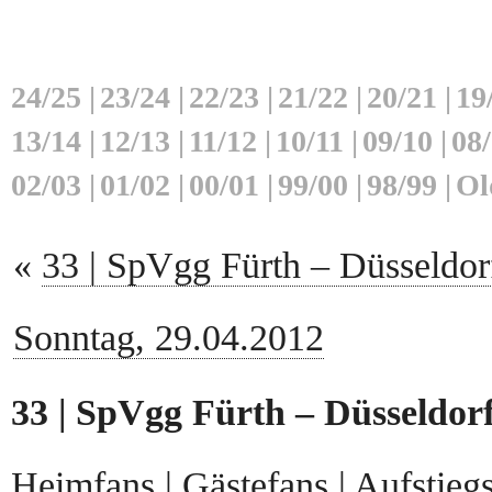
24/25
|
23/24
|
22/23
|
21/22
|
20/21
|
19
13/14
|
12/13
|
11/12
|
10/11
|
09/10
|
08
02/03
|
01/02
|
00/01
|
99/00
|
98/99
|
Ol
«
33 | SpVgg Fürth – Düsseldorf
Sonntag, 29.04.2012
33 | SpVgg Fürth – Düsseldorf
Heimfans
|
Gästefans
|
Aufstieg