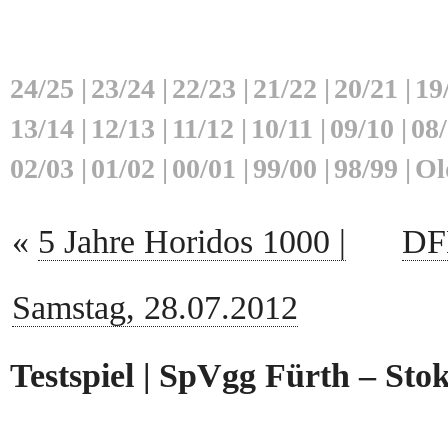
24/25
|
23/24
|
22/23
|
21/22
|
20/21
|
19
13/14
|
12/13
|
11/12
|
10/11
|
09/10
|
08
02/03
|
01/02
|
00/01
|
99/00
|
98/99
|
Ol
«
5 Jahre Horidos 1000 |
DFB
Samstag, 28.07.2012
Testspiel | SpVgg Fürth – Stok