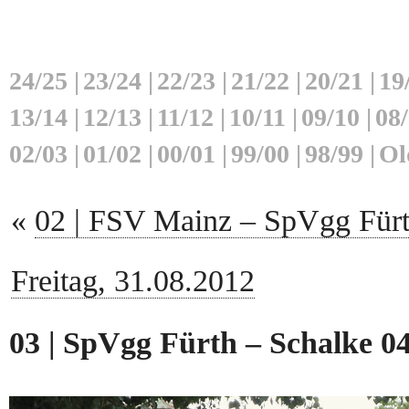
24/25
|
23/24
|
22/23
|
21/22
|
20/21
|
19
13/14
|
12/13
|
11/12
|
10/11
|
09/10
|
08
02/03
|
01/02
|
00/01
|
99/00
|
98/99
|
Ol
«
02 | FSV Mainz – SpVgg Fürt
Freitag, 31.08.2012
03 | SpVgg Fürth – Schalke 04