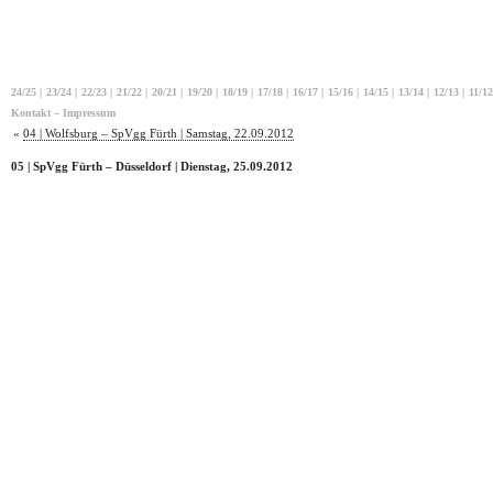
24/25
|
23/24
|
22/23
|
21/22
|
20/21
|
19/20
|
18/19
|
17/18
|
16/17
|
15/16
|
14/15
|
13/14
|
12/13
|
11/12
Kontakt – Impressum
«
04 | Wolfsburg – SpVgg Fürth | Samstag, 22.09.2012
05 | SpVgg Fürth – Düsseldorf | Dienstag, 25.09.2012