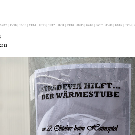
16/17
|
15/16
|
14/15
|
13/14
|
12/13
|
11/12
|
10/11
|
09/10
|
08/09
|
07/08
|
06/07
|
05/06
|
04/05
|
03/04
|
2
.2012