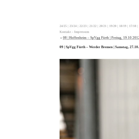
24/25
|
23/24
|
22/23
|
21/22
|
20/21
|
19/20
|
18/19
|
17/18
|
Kontakt – Impressum
«
08 | Hoffenheim – SpVgg Fürth | Freitag, 19.10.201
09 | SpVgg Fürth – Werder Bremen | Samstag, 27.10