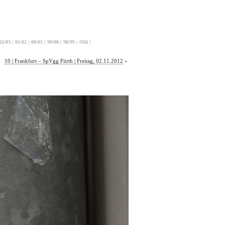
02/03
|
01/02
|
00/01
|
99/00
|
98/99
|
Old
|
10 | Frankfurt – SpVgg Fürth | Freitag, 02.11.2012
»