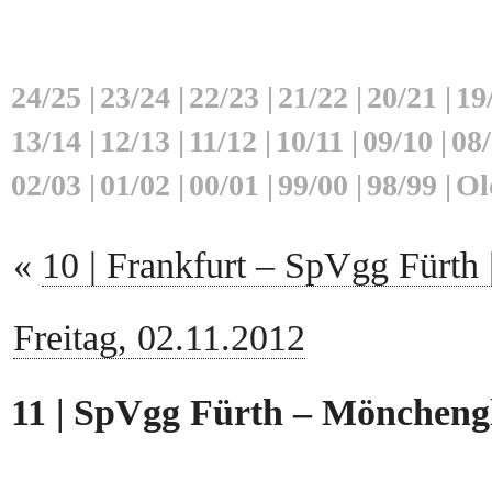
24/25
|
23/24
|
22/23
|
21/22
|
20/21
|
19
13/14
|
12/13
|
11/12
|
10/11
|
09/10
|
08
02/03
|
01/02
|
00/01
|
99/00
|
98/99
|
Ol
«
10 | Frankfurt – SpVgg Fürth 
Freitag, 02.11.2012
11 | SpVgg Fürth – Mönchengl