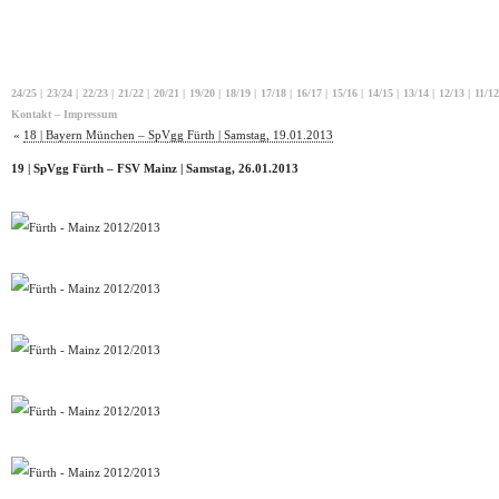
24/25
|
23/24
|
22/23
|
21/22
|
20/21
|
19/20
|
18/19
|
17/18
|
16/17
|
15/16
|
14/15
|
13/14
|
12/13
|
11/12
Kontakt – Impressum
«
18 | Bayern München – SpVgg Fürth | Samstag, 19.01.2013
19 | SpVgg Fürth – FSV Mainz | Samstag, 26.01.2013