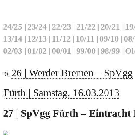
24/25
|
23/24
|
22/23
|
21/22
|
20/21
|
19
13/14
|
12/13
|
11/12
|
10/11
|
09/10
|
08
02/03
|
01/02
|
00/01
|
99/00
|
98/99
|
Ol
«
26 | Werder Bremen – SpVgg
Fürth | Samstag, 16.03.2013
27 | SpVgg Fürth – Eintracht 