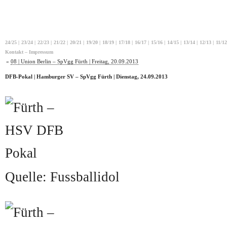
24/25
|
23/24
|
22/23
|
21/22
|
20/21
|
19/20
|
18/19
|
17/18
|
16/17
|
15/16
|
14/15
|
13/14
|
12/13
|
11/12
Kontakt – Impressum
«
08 | Union Berlin – SpVgg Fürth | Freitag, 20.09.2013
DFB-Pokal | Hamburger SV – SpVgg Fürth | Dienstag, 24.09.2013
Quelle: Fussballidol