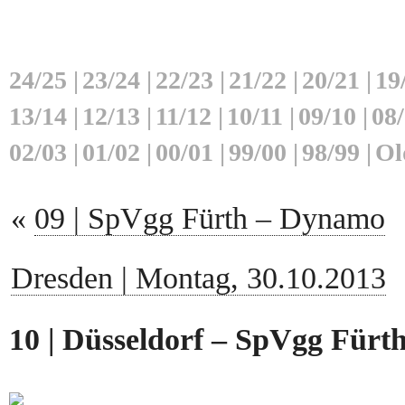
24/25
|
23/24
|
22/23
|
21/22
|
20/21
|
19
13/14
|
12/13
|
11/12
|
10/11
|
09/10
|
08
02/03
|
01/02
|
00/01
|
99/00
|
98/99
|
Ol
«
09 | SpVgg Fürth – Dynamo
Dresden | Montag, 30.10.2013
10 | Düsseldorf – SpVgg Fürth