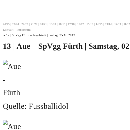
24/25
|
23/24
|
22/23
|
21/22
|
20/21
|
19/20
|
18/19
|
17/18
|
16/17
|
15/16
|
14/15
|
13/14
|
12/13
|
11/12
Kontakt – Impressum
«
12 | SpVgg Fürth – Ingolstadt | Freitag, 25.10.2013
13 | Aue – SpVgg Fürth | Samstag, 02
Quelle: Fussballidol