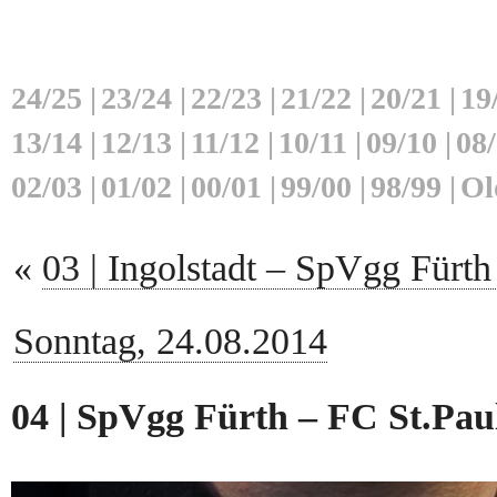
24/25
|
23/24
|
22/23
|
21/22
|
20/21
|
19
13/14
|
12/13
|
11/12
|
10/11
|
09/10
|
08
02/03
|
01/02
|
00/01
|
99/00
|
98/99
|
Ol
«
03 | Ingolstadt – SpVgg Fürth 
Sonntag, 24.08.2014
04 | SpVgg Fürth – FC St.Paul