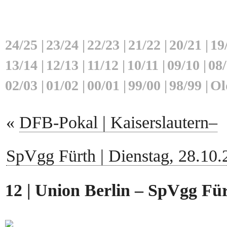
24/25
|
23/24
|
22/23
|
21/22
|
20/21
|
19
13/14
|
12/13
|
11/12
|
10/11
|
09/10
|
08
02/03
|
01/02
|
00/01
|
99/00
|
98/99
|
Ol
«
DFB-Pokal | Kaiserslautern–
SpVgg Fürth | Dienstag, 28.10.
12 | Union Berlin – SpVgg Für