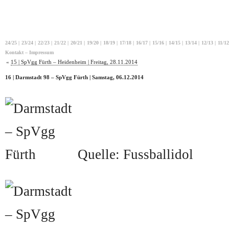
24/25
|
23/24
|
22/23
|
21/22
|
20/21
|
19/20
|
18/19
|
17/18
|
16/17
|
15/16
|
14/15
|
13/14
|
12/13
|
11/12
Kontakt – Impressum
«
15 | SpVgg Fürth – Heidenheim | Freitag, 28.11.2014
16 | Darmstadt 98 – SpVgg Fürth | Samstag, 06.12.2014
Quelle: Fussballidol