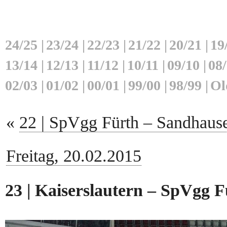
24/25
|
23/24
|
22/23
|
21/22
|
20/21
|
19
13/14
|
12/13
|
11/12
|
10/11
|
09/10
|
08
02/03
|
01/02
|
00/01
|
99/00
|
98/99
|
Ol
«
22 | SpVgg Fürth – Sandhause
Freitag, 20.02.2015
23 | Kaiserslautern – SpVgg Fü