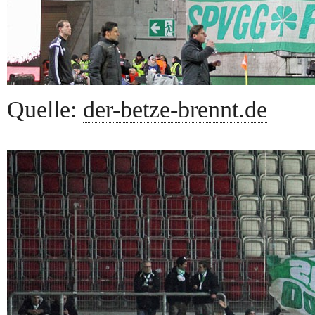
Quelle:
der-betze-brennt.de