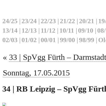
24/25
|
23/24
|
22/23
|
21/22
|
20/21
|
19
13/14
|
12/13
|
11/12
|
10/11
|
09/10
|
08
02/03
|
01/02
|
00/01
|
99/00
|
98/99
|
Ol
«
33 | SpVgg Fürth – Darmstadt
Sonntag, 17.05.2015
34 | RB Leipzig – SpVgg Fürth