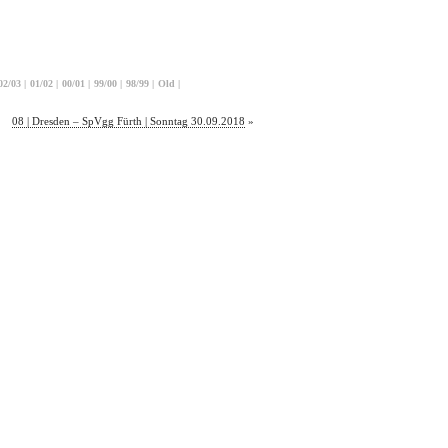
02/03
|
01/02
|
00/01
|
99/00
|
98/99
|
Old
|
08 | Dresden – SpVgg Fürth | Sonntag 30.09.2018
»