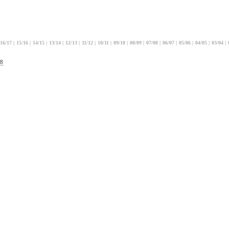
16/17
|
15/16
|
14/15
|
13/14
|
12/13
|
11/12
|
10/11
|
09/10
|
08/09
|
07/08
|
06/07
|
05/06
|
04/05
|
03/04
|
18