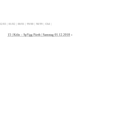
02/03
|
01/02
|
00/01
|
99/00
|
98/99
|
Old
|
15 | Köln – SpVgg Fürth | Samstag 01.12.2018
»