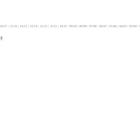
16/17
|
15/16
|
14/15
|
13/14
|
12/13
|
11/12
|
10/11
|
09/10
|
08/09
|
07/08
|
06/07
|
05/06
|
04/05
|
03/04
|
18