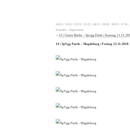
24/25
|
23/24
|
22/23
|
21/22
|
20/21
|
19/20
|
18/19
|
17/18
|
Kontakt – Impressum
«
13 | Union Berlin – Spvgg Fürth | Sonntag 11.11.20
14 | SpVgg Fürth – Magdeburg | Freitag 23.11.2018