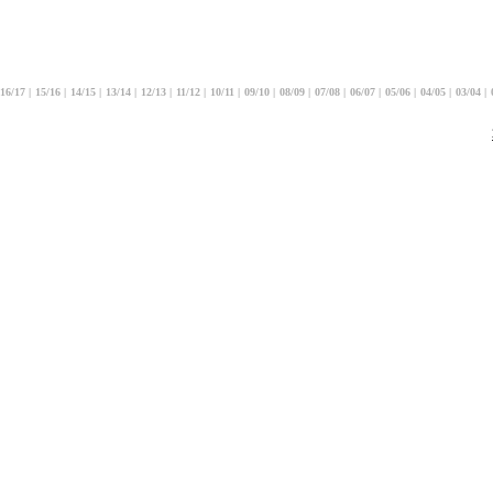
16/17
|
15/16
|
14/15
|
13/14
|
12/13
|
11/12
|
10/11
|
09/10
|
08/09
|
07/08
|
06/07
|
05/06
|
04/05
|
03/04
|