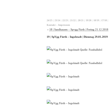
24/25
|
23/24
|
22/23
|
21/22
|
20/21
|
19/20
|
18/19
|
17/18
|
Kontakt – Impressum
«
18 | Sandhausen – Spvgg Fürth | Freitag 21.12.2018
19 | SpVgg Fürth – Ingolstadt | Dienstag 29.01.2019
Quelle: Fussballidol
Quelle: Fussballidol