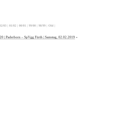
02/03
|
01/02
|
00/01
|
99/00
|
98/99
|
Old
|
20 | Paderborn – SpVgg Fürth | Samstag, 02.02.2019
»