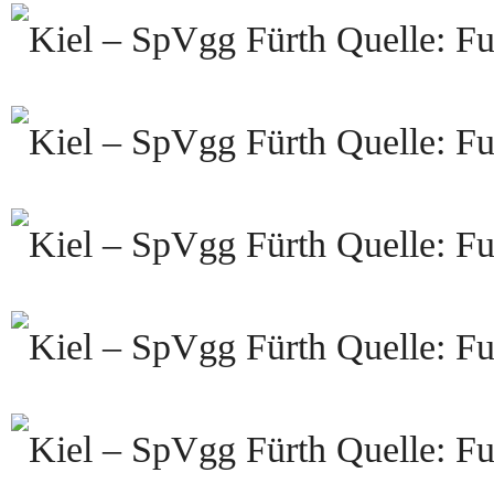
Quelle: Fu
Quelle: Fu
Quelle: Fu
Quelle: Fu
Quelle: Fu