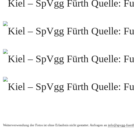
Quelle: Fu
Quelle: Fu
Quelle: Fu
Quelle: Fu
Weiterverwendung der Fotos ist ohne Erlaubnis nicht gestattet. Anfragen an
info@spvgg-fuert