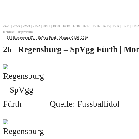
24/25
|
23/24
|
22/23
|
21/22
|
20/21
|
19/20
|
18/19
|
17/18
|
16/17
|
15/16
|
14/15
|
13/14
|
12/13
|
11/12
Kontakt – Impressum
«
24 | Hamburger SV – SpVgg Fürth | Montag 04.03.2019
26 | Regensburg – SpVgg Fürth | Mon
Quelle: Fussballidol