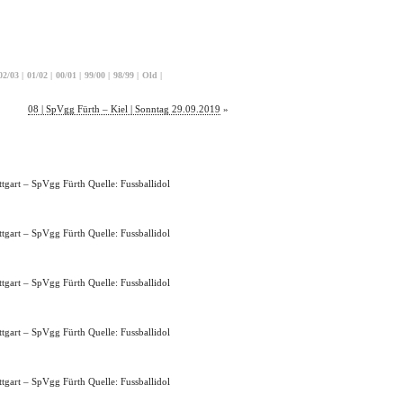
02/03
|
01/02
|
00/01
|
99/00
|
98/99
|
Old
|
08 | SpVgg Fürth – Kiel | Sonntag 29.09.2019
»
Quelle: Fussballidol
Quelle: Fussballidol
Quelle: Fussballidol
Quelle: Fussballidol
Quelle: Fussballidol