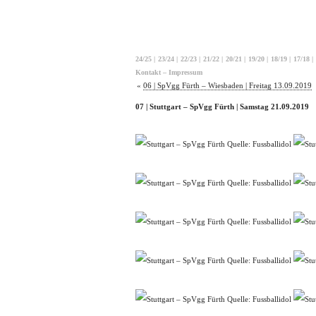
24/25
|
23/24
|
22/23
|
21/22
|
20/21
|
19/20
|
18/19
|
17/18
|
Kontakt – Impressum
«
06 | SpVgg Fürth – Wiesbaden | Freitag 13.09.2019
07 | Stuttgart – SpVgg Fürth | Samstag 21.09.2019
Quelle: Fussballidol
Quelle: Fussballidol
Quelle: Fussballidol
Quelle: Fussballidol
Quelle: Fussballidol