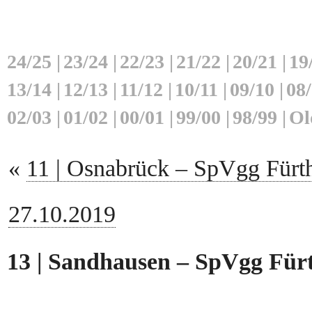
24/25
|
23/24
|
22/23
|
21/22
|
20/21
|
19
13/14
|
12/13
|
11/12
|
10/11
|
09/10
|
08
02/03
|
01/02
|
00/01
|
99/00
|
98/99
|
Ol
«
11 | Osnabrück – SpVgg Fürth
27.10.2019
13 | Sandhausen – SpVgg Fürt