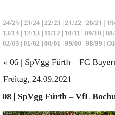
24/25
|
23/24
|
22/23
|
21/22
|
20/21
|
19
13/14
|
12/13
|
11/12
|
10/11
|
09/10
|
08
02/03
|
01/02
|
00/01
|
99/00
|
98/99
|
Ol
«
06 | SpVgg Fürth – FC Bayern
Freitag, 24.09.2021
08 | SpVgg Fürth – VfL Bochu