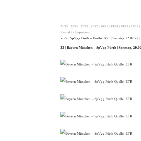
24/25
|
23/24
|
22/23
|
21/22
|
20/21
|
19/20
|
18/19
|
17/18
|
Kontakt – Impressum
«
22 | SpVgg Fürth – Hertha BSC | Samstag 12.02.22 |
23 | Bayern München – SpVgg Fürth | Sonntag, 20.0
Quelle: ETR
Quelle: ETR
Quelle: ETR
Quelle: ETR
Quelle: ETR