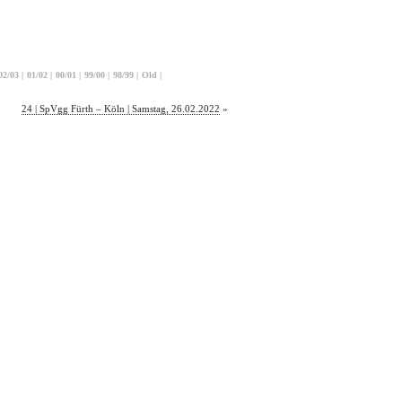
02/03
|
01/02
|
00/01
|
99/00
|
98/99
|
Old
|
24 | SpVgg Fürth – Köln | Samstag, 26.02.2022
»