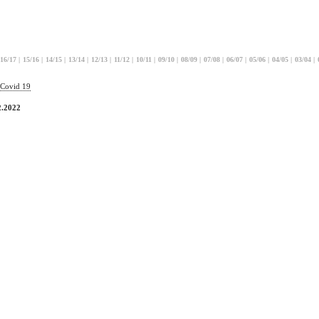
16/17
|
15/16
|
14/15
|
13/14
|
12/13
|
11/12
|
10/11
|
09/10
|
08/09
|
07/08
|
06/07
|
05/06
|
04/05
|
03/04
|
 Covid 19
2.2022