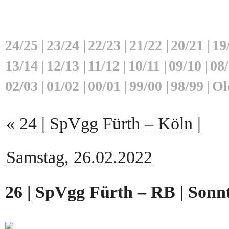
24/25
|
23/24
|
22/23
|
21/22
|
20/21
|
19
13/14
|
12/13
|
11/12
|
10/11
|
09/10
|
08
02/03
|
01/02
|
00/01
|
99/00
|
98/99
|
Ol
«
24 | SpVgg Fürth – Köln |
Samstag, 26.02.2022
26 | SpVgg Fürth – RB | Sonnt