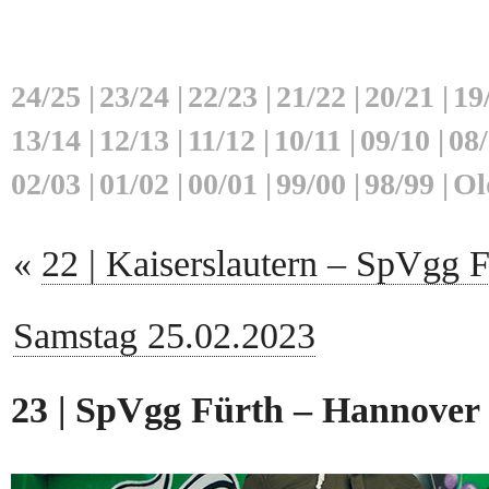
24/25
|
23/24
|
22/23
|
21/22
|
20/21
|
19
13/14
|
12/13
|
11/12
|
10/11
|
09/10
|
08
02/03
|
01/02
|
00/01
|
99/00
|
98/99
|
Ol
«
22 | Kaiserslautern – SpVgg F
Samstag 25.02.2023
23 | SpVgg Fürth – Hannover 