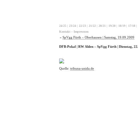
24/25
|
23/24
|
22/23
|
21/22
|
20/21
|
19/20
|
18/19
|
17/18
|
Kontakt – Impressum
«
SpVgg Fürth – Oberhausen | Samstag, 19.09.2009
DFB-Pokal | RW Ahlen – SpVgg Fürth | Dienstag, 22
Quelle:
tribuna-unida.de