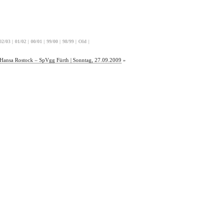
02/03
|
01/02
|
00/01
|
99/00
|
98/99
|
Old
|
Hansa Rostock – SpVgg Fürth | Sonntag, 27.09.2009
»