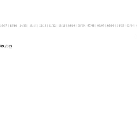
16/17
|
15/16
|
14/15
|
13/14
|
12/13
|
11/12
|
10/11
|
09/10
|
08/09
|
07/08
|
06/07
|
05/06
|
04/05
|
03/04
|
.09.2009