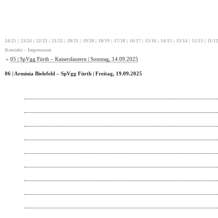
24/25
|
23/24
|
22/23
|
21/22
|
20/21
|
19/20
|
18/19
|
17/18
|
16/17
|
15/16
|
14/15
|
13/14
|
12/13
|
11/12
Kontakt – Impressum
«
05 | SpVgg Fürth – Kaiserslautern | Sonntag, 14.09.2025
06 | Arminia Bielefeld – SpVgg Fürth | Freitag, 19.09.2025