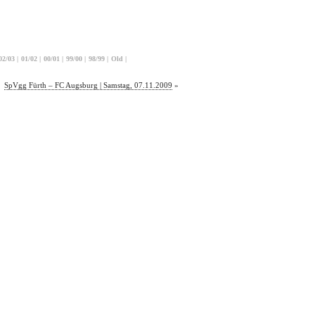
02/03
|
01/02
|
00/01
|
99/00
|
98/99
|
Old
|
SpVgg Fürth – FC Augsburg | Samstag, 07.11.2009
»