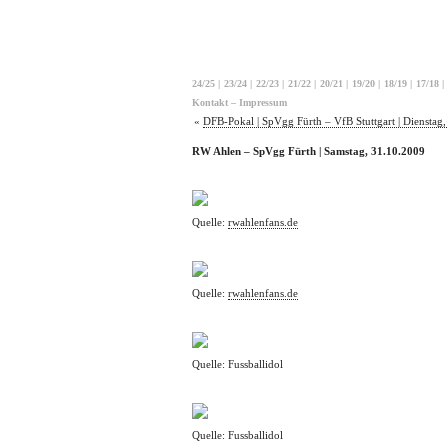
24/25
|
23/24
|
22/23
|
21/22
|
20/21
|
19/20
|
18/19
|
17/18
|
Kontakt – Impressum
«
DFB-Pokal | SpVgg Fürth – VfB Stuttgart | Dienstag
RW Ahlen – SpVgg Fürth | Samstag, 31.10.2009
Quelle:
rwahlenfans.de
Quelle:
rwahlenfans.de
Quelle: Fussballidol
Quelle: Fussballidol