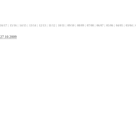
16/17
|
15/16
|
14/15
|
13/14
|
12/13
|
11/12
|
10/11
|
09/10
|
08/09
|
07/08
|
06/07
|
05/06
|
04/05
|
03/04
|
, 27.10.2009