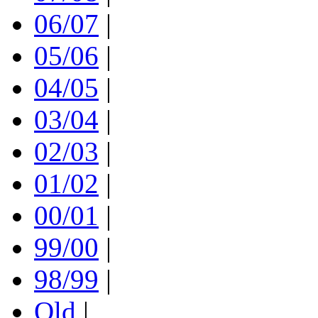
06/07
|
05/06
|
04/05
|
03/04
|
02/03
|
01/02
|
00/01
|
99/00
|
98/99
|
Old
|