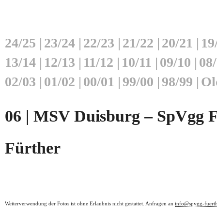
24/25
|
23/24
|
22/23
|
21/22
|
20/21
|
19
13/14
|
12/13
|
11/12
|
10/11
|
09/10
|
08
02/03
|
01/02
|
00/01
|
99/00
|
98/99
|
Ol
06 | MSV Duisburg – SpVgg Fü
Fürther
Weiterverwendung der Fotos ist ohne Erlaubnis nicht gestattet. Anfragen an
info@spvgg-fuert