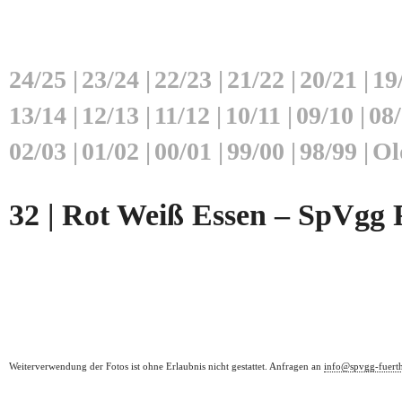
24/25
|
23/24
|
22/23
|
21/22
|
20/21
|
19
13/14
|
12/13
|
11/12
|
10/11
|
09/10
|
08
02/03
|
01/02
|
00/01
|
99/00
|
98/99
|
Ol
32 | Rot Weiß Essen – SpVgg F
Weiterverwendung der Fotos ist ohne Erlaubnis nicht gestattet. Anfragen an
info@spvgg-fuert