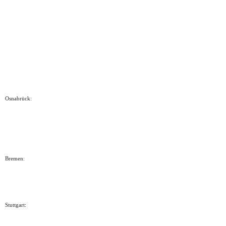
Osnabrück:
Bremen:
Stuttgart: