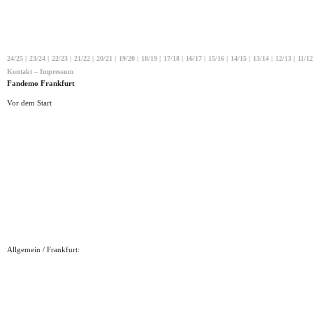
24/25
|
23/24
|
22/23
|
21/22
|
20/21
|
19/20
|
18/19
|
17/18
|
16/17
|
15/16
|
14/15
|
13/14
|
12/13
|
11/12
Kontakt – Impressum
Fandemo Frankfurt
Vor dem Start
Allgemein / Frankfurt: