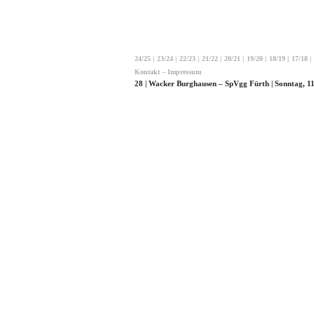
24/25
|
23/24
|
22/23
|
21/22
|
20/21
|
19/20
|
18/19
|
17/18
|
Kontakt – Impressum
28 | Wacker Burghausen – SpVgg Fürth | Sonntag, 1