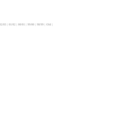
02/03
|
01/02
|
00/01
|
99/00
|
98/99
|
Old
|