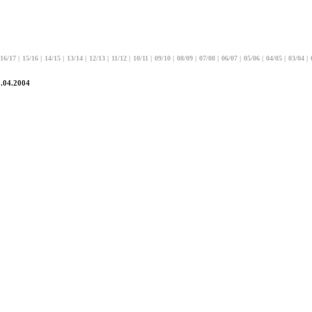
16/17
|
15/16
|
14/15
|
13/14
|
12/13
|
11/12
|
10/11
|
09/10
|
08/09
|
07/08
|
06/07
|
05/06
|
04/05
|
03/04
|
1.04.2004