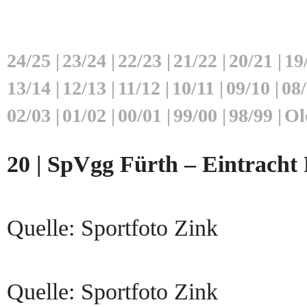
24/25
|
23/24
|
22/23
|
21/22
|
20/21
|
19
13/14
|
12/13
|
11/12
|
10/11
|
09/10
|
08
02/03
|
01/02
|
00/01
|
99/00
|
98/99
|
Ol
20 | SpVgg Fürth – Eintracht 
Quelle: Sportfoto Zink
Quelle: Sportfoto Zink